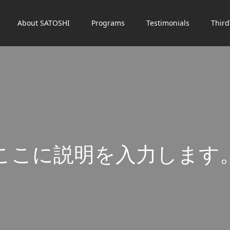
About SATOSHI
Programs
Testimonials
Thir
こ
こ
に
説
明
を
入
力
し
ま
す