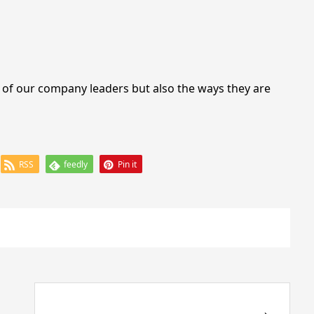
 of our company leaders but also the ways they are
RSS
feedly
Pin it