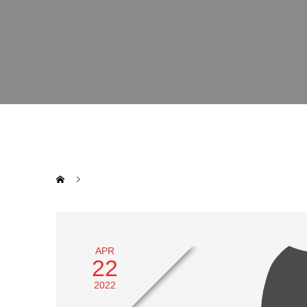
APR
22
2022