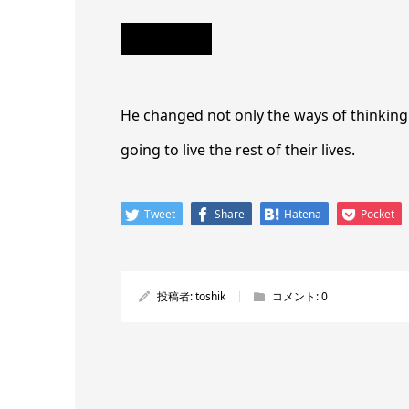
He changed not only the ways of thinking
going to live the rest of their lives.
Tweet
Share
Hatena
Pocket
投稿者:
toshik
コメント:
0