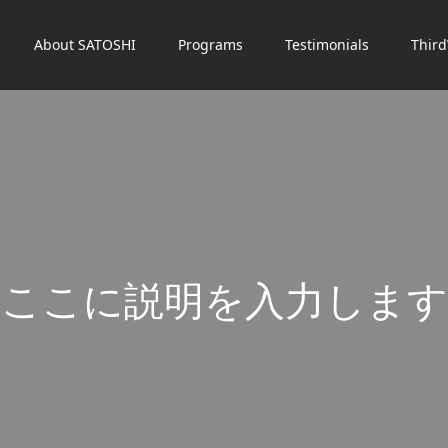
About SATOSHI
Programs
Testimonials
Thir
こ
こ
に
説
明
を
入
力
し
ま
す