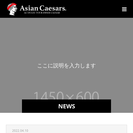
こ
こ
に
説
明
を
入
力
し
ま
す
。
NEWS
2022.04.10